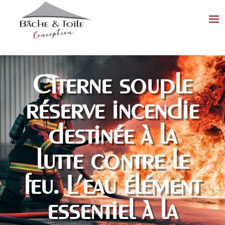
Citerne souple
réserve incendie
destinée à la
lutte contre le
feu. L’eau élément
essentiel à la