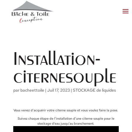
Installation-
citernesouple
par
bacheettoile
|
Juil 17, 2023
|
STOCKAGE de liquides
Vous venez d’acquérir votre citerne souple et vous voulez faire la pose.
Suivez chaque étape de l’installation d’une citerne souple pour le
stockage d’eau jusqu’au branchement.