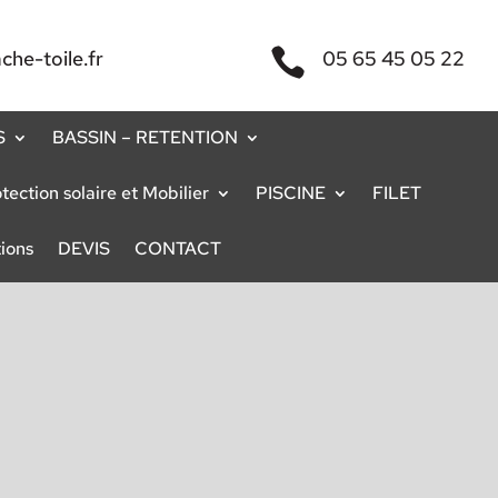

he-toile.fr
05 65 45 05 22
S
BASSIN – RETENTION
ection solaire et Mobilier
PISCINE
FILET
ions
DEVIS
CONTACT