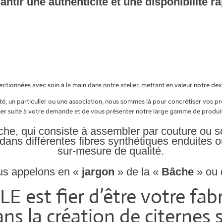
ntir une authenticité et une disponibilité r
E
™®
, c’est l’art de tisser les li
satisfaction client.
ectionnées avec soin à la main dans notre atelier, mettant en valeur notre dex
ité, un particulier ou une association, nous sommes là pour concrétiser vos p
ner suite à votre demande et de vous présenter notre large gamme de produit
âche, qui consiste à assembler par couture ou s
dans différentes fibres synthétiques enduites 
sur-mesure de qualité.
us appelons en «
jargon
» de la «
Bâche
» ou 
est fier d’être votre fabr
ns la création de citernes