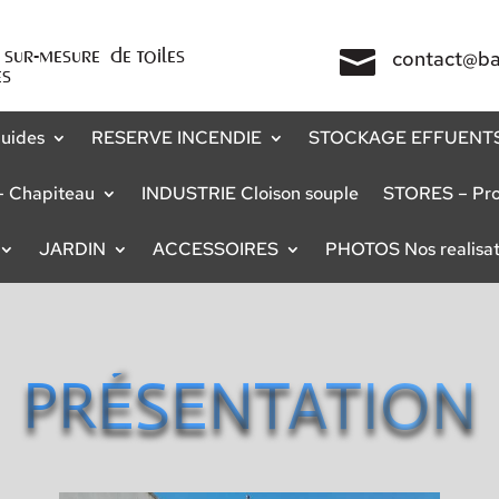
n
sur-mesure
de toiles

contact@bac
es
quides
RESERVE INCENDIE
STOCKAGE EFFUENT
 Chapiteau
INDUSTRIE Cloison souple
STORES – Prot
JARDIN
ACCESSOIRES
PHOTOS Nos realisat
PRÉSENTATION