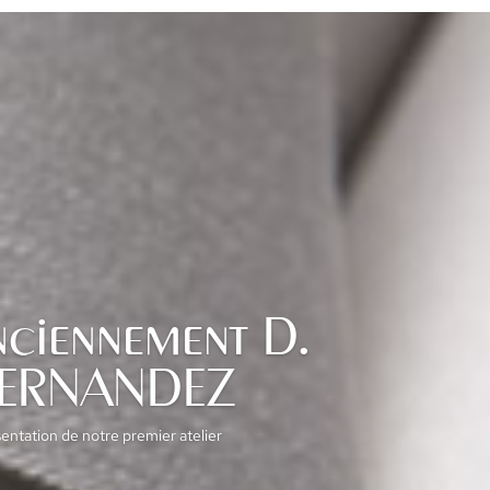
nciennement D.
FERNANDEZ
entation de notre premier atelier