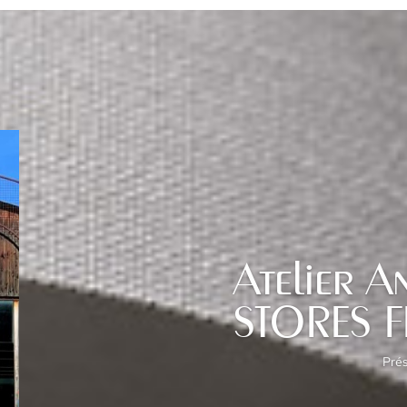
Atelier A
STORES 
Prés